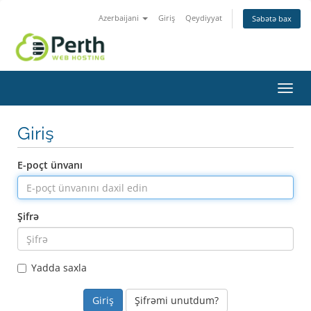
Azerbaijani
Giriş
Qeydiyyat
Səbətə bax
Naviq
keçid
Giriş
E-poçt ünvanı
Şifrə
Yadda saxla
Şifrəmi unutdum?