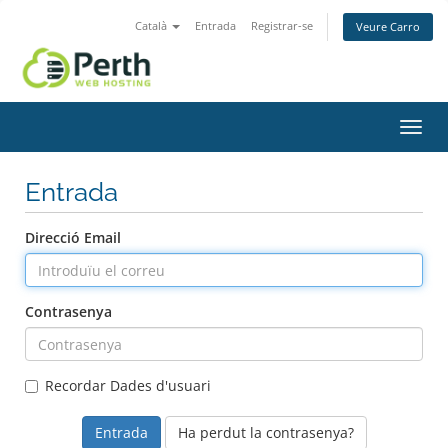
Català
Entrada
Registrar-se
Veure Carro
Canv
la
nave
Entrada
Direcció Email
Contrasenya
Recordar Dades d'usuari
Ha perdut la contrasenya?