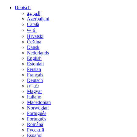
Deutsch
العربية
Azerbaijani
Català
中文
Hrvatski
Čeština
Dansk
Nederlands
English
Estonian
Persian
Français
Deutsch
עברית
Magyar
Italiano
Macedonian
Norwegian
Português
Português
Română
Русский
Español